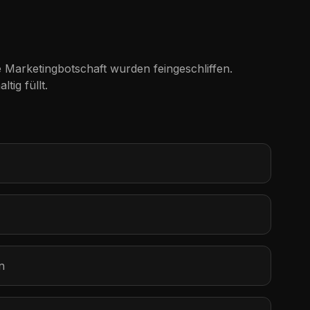
e Marketingbotschaft wurden feingeschliffen.
tig füllt.
n