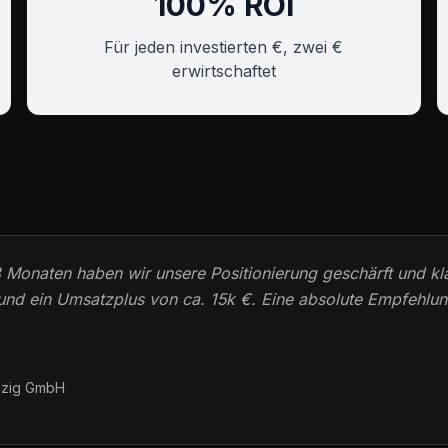
100% ROI
Für jeden investierten €, zwei €
erwirtschaftet
3 Monaten haben wir unsere Positionierung geschärft und kl
 und ein Umsatzplus von ca. 15k €. Eine absolute Empfehlun
ipzig GmbH