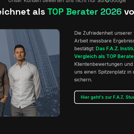
Unser Kunden bewerten uns nicht nur auf
Google
eichnet als
TOP Berater 2026
vo
Die Zufriedenheit unserer
Arbeit messbare Ergebnisse
bestätigt:
Das F.A.Z. Insti
Vergleich als TOP Berate
Klientenbewertungen und 
uns einen Spitzenplatz in
sichern.
Hier geht's zur F.A.Z. Stu