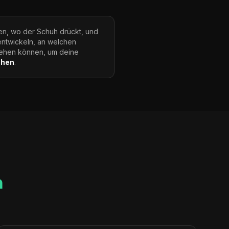
en, wo der Schuh drückt, und
entwickeln, an welchen
ehen können, um deine
chen
.
n